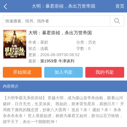
大明：暴君崇祯，杀出万世帝国
首页
大明：暴君崇祯，杀出万世帝国
作者：晕奶
分类：历史
状态：连载
字数：0
更新：2026-08-09T00:08:52
最新：
第1959章 牛津谈判
开始阅读
加入书架
我的书架
内容简介
【大明争霸无系统崇祯】 穿越大明，成为煤山皇帝朱由检，眼看山河
破碎，日月无光，生灵涂炭。 既如此，朕来背负星辰，肩挑日月！ 开
局救下濒死的魏忠贤，抄家八大晋商！ 造反？杀！ 建奴？杀！ 杀杀
杀杀杀杀杀！ 世人畏朕如虎，称朕为暴君又如何，朕当以百万铁骑，
踏平天下，杀出一个朗朗乾坤！